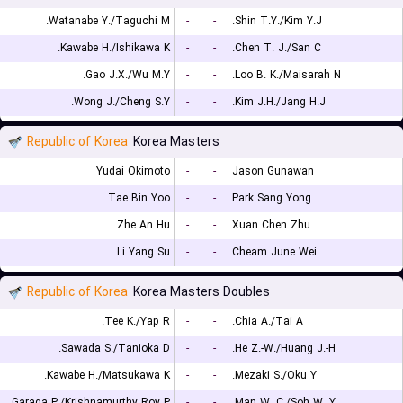
Watanabe Y./Taguchi M.
-
-
Shin T.Y./Kim Y.J.
Kawabe H./Ishikawa K.
-
-
Chen T. J./San C.
Gao J.X./Wu M.Y.
-
-
Loo B. K./Maisarah N.
Wong J./Cheng S.Y.
-
-
Kim J.H./Jang H.J.
Republic of Korea
Korea Masters
Yudai Okimoto
-
-
Jason Gunawan
Tae Bin Yoo
-
-
Park Sang Yong
Zhe An Hu
-
-
Xuan Chen Zhu
Li Yang Su
-
-
Cheam June Wei
Republic of Korea
Korea Masters Doubles
Tee K./Yap R.
-
-
Chia A./Tai A.
Sawada S./Tanioka D.
-
-
He Z.-W./Huang J.-H.
Kawabe H./Matsukawa K.
-
-
Mezaki S./Oku Y.
Garaga P./Krishnamurthy Roy P.
-
-
Man W. C./Soh W. Y.