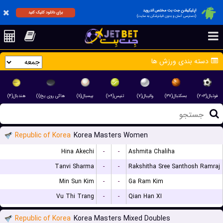
اپلیکیشن جت بت مختص اندروید
برای دانلود کلیک کنید
(دسترسی آسان و بدون فیلترشکن به سایت)
دسته بندی ورزش ها
فوتبال(۲۰۳)
بسکتبال(۳۷)
والیبال(۷)
تنیس(۱۰۹)
بیسبال(۱۱)
هاکی روی یخ(۱)
هندبال(۴)
Republic of Korea
Korea Masters Women
Hina Akechi
-
-
Ashmita Chaliha
Tanvi Sharma
-
-
Rakshitha Sree Santhosh Ramraj
Min Sun Kim
-
-
Ga Ram Kim
Vu Thi Trang
-
-
Qian Han XI
Republic of Korea
Korea Masters Mixed Doubles