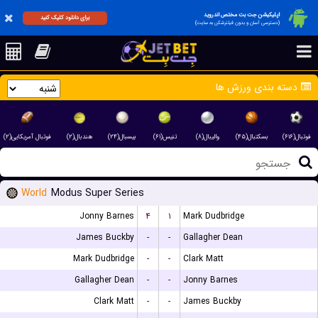
اپلیکیشن جت بت مختص اندروید
برای دانلود کلیک کنید
(دسترسی آسان و بدون فیلترشکن به سایت)
دسته بندی ورزش ها
فوتبال(۶۱۶)
بسکتبال(۴۵)
والیبال(۸)
تنیس(۶۱)
بیسبال(۲۴)
هندبال(۲)
فوتبال آمریکایی(۲)
World
Modus Super Series
Jonny Barnes
۴
۱
Mark Dudbridge
James Buckby
-
-
Gallagher Dean
Mark Dudbridge
-
-
Clark Matt
Gallagher Dean
-
-
Jonny Barnes
Clark Matt
-
-
James Buckby