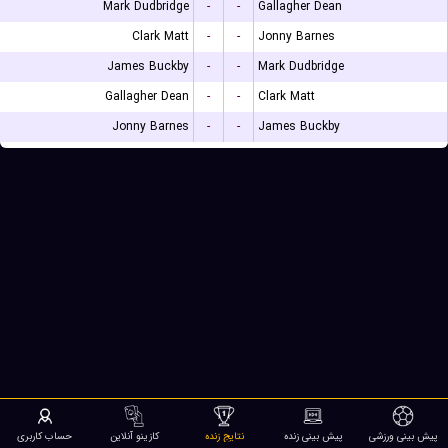
Mark Dudbridge
-
-
Gallagher Dean
Clark Matt
-
-
Jonny Barnes
James Buckby
-
-
Mark Dudbridge
Gallagher Dean
-
-
Clark Matt
Jonny Barnes
-
-
James Buckby
پیش بینی ورزشی
پیش بینی زنده
نتایج زنده
کازینو آنلاین
حساب کاربری