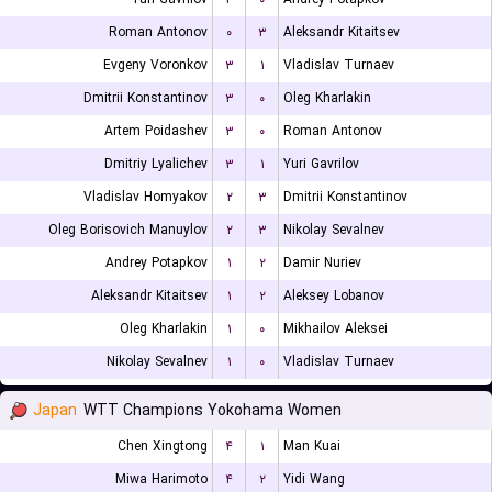
Roman Antonov
۰
۳
Aleksandr Kitaitsev
Evgeny Voronkov
۳
۱
Vladislav Turnaev
Dmitrii Konstantinov
۳
۰
Oleg Kharlakin
Artem Poidashev
۳
۰
Roman Antonov
Dmitriy Lyalichev
۳
۱
Yuri Gavrilov
Vladislav Homyakov
۲
۳
Dmitrii Konstantinov
Oleg Borisovich Manuylov
۲
۳
Nikolay Sevalnev
Andrey Potapkov
۱
۲
Damir Nuriev
Aleksandr Kitaitsev
۱
۲
Aleksey Lobanov
Oleg Kharlakin
۱
۰
Mikhailov Aleksei
Nikolay Sevalnev
۱
۰
Vladislav Turnaev
Japan
WTT Champions Yokohama Women
Chen Xingtong
۴
۱
Man Kuai
Miwa Harimoto
۴
۲
Yidi Wang