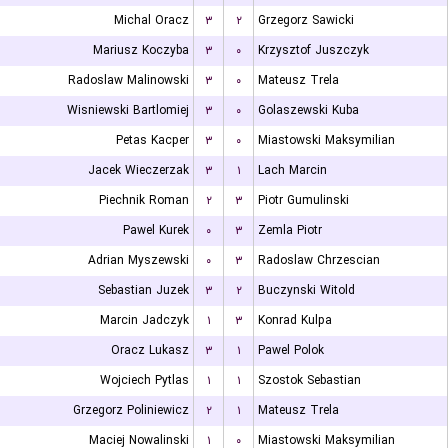
Michal Oracz
۳
۲
Grzegorz Sawicki
Mariusz Koczyba
۳
۰
Krzysztof Juszczyk
Radoslaw Malinowski
۳
۰
Mateusz Trela
Wisniewski Bartlomiej
۳
۰
Golaszewski Kuba
Petas Kacper
۳
۰
Miastowski Maksymilian
Jacek Wieczerzak
۳
۱
Lach Marcin
Piechnik Roman
۲
۳
Piotr Gumulinski
Pawel Kurek
۰
۳
Zemla Piotr
Adrian Myszewski
۰
۳
Radoslaw Chrzescian
Sebastian Juzek
۳
۲
Buczynski Witold
Marcin Jadczyk
۱
۳
Konrad Kulpa
Oracz Lukasz
۳
۱
Pawel Polok
Wojciech Pytlas
۱
۱
Szostok Sebastian
Grzegorz Poliniewicz
۲
۱
Mateusz Trela
Maciej Nowalinski
۱
۰
Miastowski Maksymilian