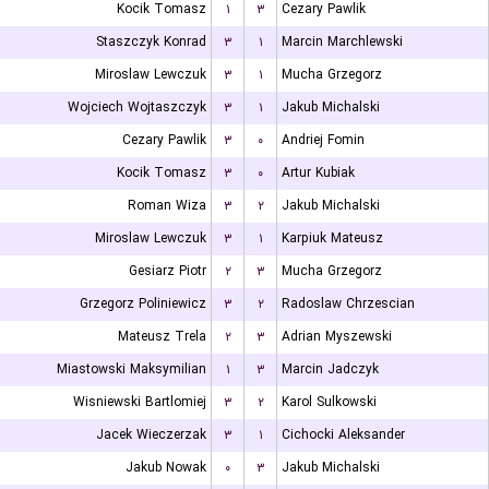
Kocik Tomasz
۱
۳
Cezary Pawlik
Staszczyk Konrad
۳
۱
Marcin Marchlewski
Miroslaw Lewczuk
۳
۱
Mucha Grzegorz
Wojciech Wojtaszczyk
۳
۱
Jakub Michalski
Cezary Pawlik
۳
۰
Andriej Fomin
Kocik Tomasz
۳
۰
Artur Kubiak
Roman Wiza
۳
۲
Jakub Michalski
Miroslaw Lewczuk
۳
۱
Karpiuk Mateusz
Gesiarz Piotr
۲
۳
Mucha Grzegorz
Grzegorz Poliniewicz
۳
۲
Radoslaw Chrzescian
Mateusz Trela
۲
۳
Adrian Myszewski
Miastowski Maksymilian
۱
۳
Marcin Jadczyk
Wisniewski Bartlomiej
۳
۲
Karol Sulkowski
Jacek Wieczerzak
۳
۱
Cichocki Aleksander
Jakub Nowak
۰
۳
Jakub Michalski