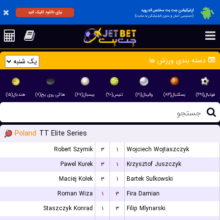
اپلیکیشن جت بت مختص اندروید
برای دانلود کلیک کنید
(دسترسی آسان و بدون فیلترشکن به سایت)
دسته بندی ورزش ها
فوتبال(۴۹۱)
بسکتبال(۸۳)
والیبال(۲۱)
تنیس(۹۰)
بیسبال(۶۷)
هاکی روی یخ(۷)
هندبال(۱۵)
Poland
TT Elite Series
Robert Szymik
۳
۱
Wojciech Wojtaszczyk
Pawel Kurek
۳
۱
Krzysztof Juszczyk
Maciej Kolek
۳
۱
Bartek Sulkowski
Roman Wiza
۱
۳
Fira Damian
Staszczyk Konrad
۱
۳
Filip Mlynarski