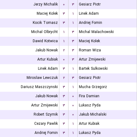
Jerzy Michalik
۰
۳
Gesiarz Piotr
Maciej Kolek
۳
۱
Linek Adam
Kocik Tomasz
۳
۱
Andriej Fomin
Michal Olbrycht
۱
۳
Michal Malachowski
Dawid Kotwica
۱
۳
Maciej Kolek
Jakub Nowak
۲
۳
Roman Wiza
Artur Kubiak
۰
۳
Artur Zmijewski
Linek Adam
۳
۱
Bartek Sulkowski
Miroslaw Lewczuk
۲
۳
Gesiarz Piotr
Dariusz Maszczynski
۳
۱
Mucha Grzegorz
Jakub Nowak
۳
۰
Fira Damian
Artur Zmijewski
۳
۰
Lukasz Pyda
Robert Szymik
۳
۰
Jakub Michalski
Cezary Pawlik
۳
۱
Artur Kubiak
Andriej Fomin
۳
۱
Lukasz Pyda