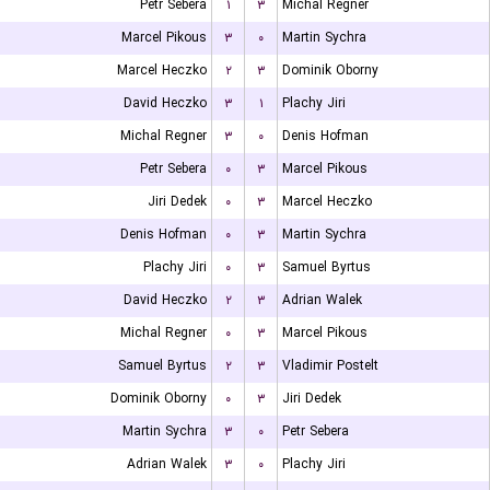
Petr Sebera
۱
۳
Michal Regner
Marcel Pikous
۳
۰
Martin Sychra
Marcel Heczko
۲
۳
Dominik Oborny
David Heczko
۳
۱
Plachy Jiri
Michal Regner
۳
۰
Denis Hofman
Petr Sebera
۰
۳
Marcel Pikous
Jiri Dedek
۰
۳
Marcel Heczko
Denis Hofman
۰
۳
Martin Sychra
Plachy Jiri
۰
۳
Samuel Byrtus
David Heczko
۲
۳
Adrian Walek
Michal Regner
۰
۳
Marcel Pikous
Samuel Byrtus
۲
۳
Vladimir Postelt
Dominik Oborny
۰
۳
Jiri Dedek
Martin Sychra
۳
۰
Petr Sebera
Adrian Walek
۳
۰
Plachy Jiri