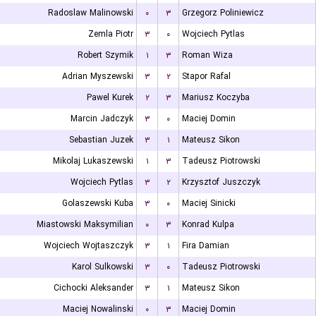
Radoslaw Malinowski
۰
۳
Grzegorz Poliniewicz
Zemla Piotr
۳
۰
Wojciech Pytlas
Robert Szymik
۱
۳
Roman Wiza
Adrian Myszewski
۳
۲
Stapor Rafal
Pawel Kurek
۲
۳
Mariusz Koczyba
Marcin Jadczyk
۳
۰
Maciej Domin
Sebastian Juzek
۳
۱
Mateusz Sikon
Mikolaj Lukaszewski
۱
۳
Tadeusz Piotrowski
Wojciech Pytlas
۳
۲
Krzysztof Juszczyk
Golaszewski Kuba
۳
۰
Maciej Sinicki
Miastowski Maksymilian
۰
۳
Konrad Kulpa
Wojciech Wojtaszczyk
۳
۱
Fira Damian
Karol Sulkowski
۳
۰
Tadeusz Piotrowski
Cichocki Aleksander
۳
۱
Mateusz Sikon
Maciej Nowalinski
۰
۳
Maciej Domin