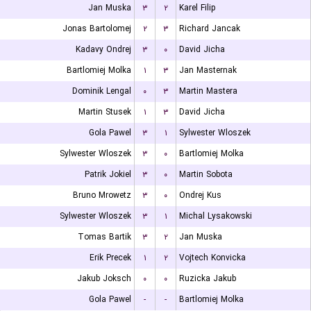
Jan Muska
۳
۲
Karel Filip
Jonas Bartolomej
۲
۳
Richard Jancak
Kadavy Ondrej
۳
۰
David Jicha
Bartlomiej Molka
۱
۳
Jan Masternak
Dominik Lengal
۰
۳
Martin Mastera
Martin Stusek
۱
۳
David Jicha
Gola Pawel
۳
۱
Sylwester Wloszek
Sylwester Wloszek
۳
۰
Bartlomiej Molka
Patrik Jokiel
۳
۰
Martin Sobota
Bruno Mrowetz
۳
۰
Ondrej Kus
Sylwester Wloszek
۳
۱
Michal Lysakowski
Tomas Bartik
۳
۲
Jan Muska
Erik Precek
۱
۲
Vojtech Konvicka
Jakub Joksch
۰
۰
Ruzicka Jakub
Gola Pawel
-
-
Bartlomiej Molka