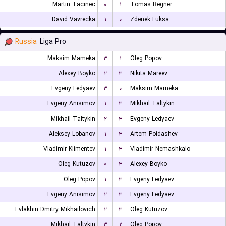
Martin Tacinec
۰
۱
Tomas Regner
David Vavrecka
۱
۰
Zdenek Luksa
Russia
Liga Pro
Maksim Mameka
۳
۱
Oleg Popov
Alexey Boyko
۲
۳
Nikita Mareev
Evgeny Ledyaev
۳
۰
Maksim Mameka
Evgeny Anisimov
۱
۳
Mikhail Taltykin
Mikhail Taltykin
۲
۳
Evgeny Ledyaev
Aleksey Lobanov
۱
۳
Artem Poidashev
Vladimir Klimentev
۱
۳
Vladimir Nemashkalo
Oleg Kutuzov
۰
۳
Alexey Boyko
Oleg Popov
۱
۳
Evgeny Ledyaev
Evgeny Anisimov
۲
۳
Evgeny Ledyaev
Evlakhin Dmitry Mikhailovich
۲
۳
Oleg Kutuzov
Mikhail Taltykin
۳
۲
Oleg Popov