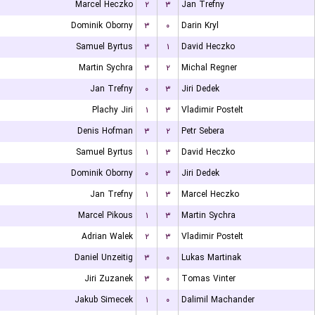
Marcel Heczko
۲
۳
Jan Trefny
Dominik Oborny
۳
۰
Darin Kryl
Samuel Byrtus
۳
۱
David Heczko
Martin Sychra
۳
۲
Michal Regner
Jan Trefny
۰
۳
Jiri Dedek
Plachy Jiri
۱
۳
Vladimir Postelt
Denis Hofman
۳
۲
Petr Sebera
Samuel Byrtus
۱
۳
David Heczko
Dominik Oborny
۰
۳
Jiri Dedek
Jan Trefny
۱
۳
Marcel Heczko
Marcel Pikous
۱
۳
Martin Sychra
Adrian Walek
۲
۳
Vladimir Postelt
Daniel Unzeitig
۳
۰
Lukas Martinak
Jiri Zuzanek
۳
۰
Tomas Vinter
Jakub Simecek
۱
۰
Dalimil Machander