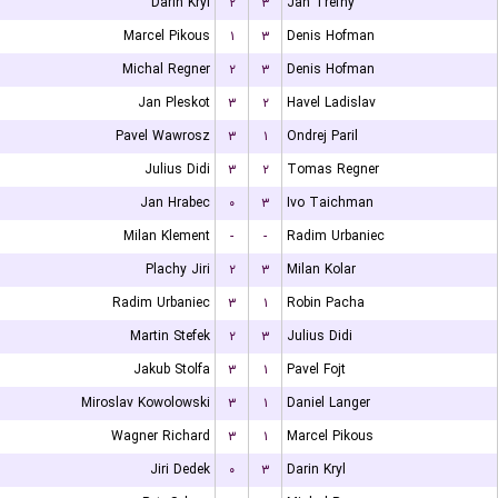
Darin Kryl
۲
۳
Jan Trefny
Marcel Pikous
۱
۳
Denis Hofman
Michal Regner
۲
۳
Denis Hofman
Jan Pleskot
۳
۲
Havel Ladislav
Pavel Wawrosz
۳
۱
Ondrej Paril
Julius Didi
۳
۲
Tomas Regner
Jan Hrabec
۰
۳
Ivo Taichman
Milan Klement
-
-
Radim Urbaniec
Plachy Jiri
۲
۳
Milan Kolar
Radim Urbaniec
۳
۱
Robin Pacha
Martin Stefek
۲
۳
Julius Didi
Jakub Stolfa
۳
۱
Pavel Fojt
Miroslav Kowolowski
۳
۱
Daniel Langer
Wagner Richard
۳
۱
Marcel Pikous
Jiri Dedek
۰
۳
Darin Kryl