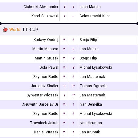
Cichocki Aleksander
۱
۰
Lach Marcin
Karol Sulkowski
۱
۰
Golaszewski Kuba
World
TT-CUP
Kadavy Ondrej
۳
۱
Strejc Filip
Martin Mastera
۳
۰
Jan Muska
Martin Stusek
۳
۲
Strejc Filip
Gola Pawel
۳
۲
Michal Lysakowski
Szymon Radlo
۳
۱
Jan Masternak
Jaroslav Sindler
۲
۳
Tomas Ogrocki
Sylwester Wloszek
۱
۳
Jan Masternak
Neuwirth Jaroslav Jr.
۳
۱
Ivan Jemelka
Szymon Radlo
۳
۱
Michal Lysakowski
Travnicek Jakub
۳
۱
Ivan Heuman
Daniel Vitasek
۳
۱
Jan Krupnik