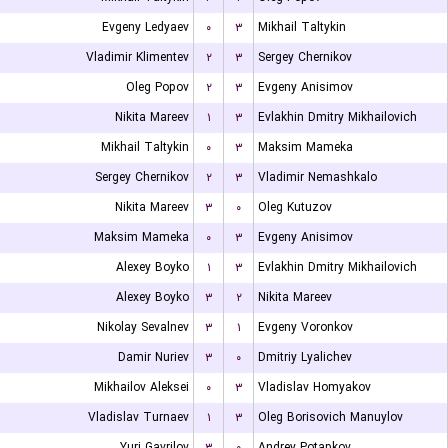
Evgeny Ledyaev
۰
۳
Mikhail Taltykin
Vladimir Klimentev
۲
۳
Sergey Chernikov
Oleg Popov
۲
۳
Evgeny Anisimov
Nikita Mareev
۱
۳
Evlakhin Dmitry Mikhailovich
Mikhail Taltykin
۰
۳
Maksim Mameka
Sergey Chernikov
۲
۳
Vladimir Nemashkalo
Nikita Mareev
۳
۰
Oleg Kutuzov
Maksim Mameka
۰
۳
Evgeny Anisimov
Alexey Boyko
۱
۳
Evlakhin Dmitry Mikhailovich
Alexey Boyko
۳
۲
Nikita Mareev
Nikolay Sevalnev
۳
۱
Evgeny Voronkov
Damir Nuriev
۳
۰
Dmitriy Lyalichev
Mikhailov Aleksei
۰
۳
Vladislav Homyakov
Vladislav Turnaev
۱
۳
Oleg Borisovich Manuylov
Yuri Gavrilov
۳
۰
Andrey Potapkov