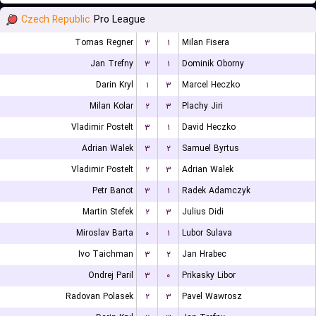
Czech Republic
Pro League
Tomas Regner
۳
۱
Milan Fisera
Jan Trefny
۳
۱
Dominik Oborny
Darin Kryl
۱
۳
Marcel Heczko
Milan Kolar
۲
۳
Plachy Jiri
Vladimir Postelt
۳
۱
David Heczko
Adrian Walek
۳
۲
Samuel Byrtus
Vladimir Postelt
۲
۳
Adrian Walek
Petr Banot
۳
۱
Radek Adamczyk
Martin Stefek
۲
۳
Julius Didi
Miroslav Barta
۰
۱
Lubor Sulava
Ivo Taichman
۳
۲
Jan Hrabec
Ondrej Paril
۳
۰
Prikasky Libor
Radovan Polasek
۲
۳
Pavel Wawrosz