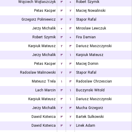
Wojciech Wojtaszczyk
۳
۰
Robert Szymik
Petas Kacper
۳
۲
Maciej Nowalinski
Grzegorz Poliniewicz
۳
۲
Stapor Rafal
Jerzy Michalik
۰
۳
Miroslaw Lewczuk
Robert Szymik
۳
۰
Fira Damian
Karpiuk Mateusz
۲
۳
Dariusz Maszczynski
Jerzy Michalik
۳
۱
Karpiuk Mateusz
Petas Kacper
۲
۳
Maciej Domin
Radoslaw Malinowski
۲
۳
Stapor Rafal
Mateusz Trela
۱
۳
Radoslaw Chrzescian
Lach Marcin
۳
۱
Buczynski Witold
Karpiuk Mateusz
۳
۱
Dariusz Maszczynski
Jerzy Michalik
۲
۳
Mucha Grzegorz
Dawid Kotwica
۳
۲
Bartek Sulkowski
Dawid Kotwica
۳
۲
Linek Adam