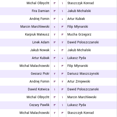
Michal Olbrycht
۳
۱
Staszczyk Konrad
Fira Damian
۳
۱
Jakub Michalski
Andriej Fomin
۳
۰
Artur Kubiak
Marcin Marchlewski
۰
۳
Filip Mlynarski
Karpiuk Mateusz
۲
۳
Mucha Grzegorz
Linek Adam
۳
۲
Dawid Poloszczanski
Jakub Nowak
۰
۳
Jakub Michalski
Artur Kubiak
۳
۰
Lukasz Pyda
Michal Malachowski
۰
۳
Filip Mlynarski
Gesiarz Piotr
۲
۳
Dariusz Maszczynski
Andriej Fomin
۳
۲
Artur Zmijewski
Dawid Kotwica
۱
۳
Dawid Poloszczanski
Michal Olbrycht
۳
۱
Marcin Marchlewski
Cezary Pawlik
۳
۱
Lukasz Pyda
Michal Malachowski
۲
۳
Staszczyk Konrad