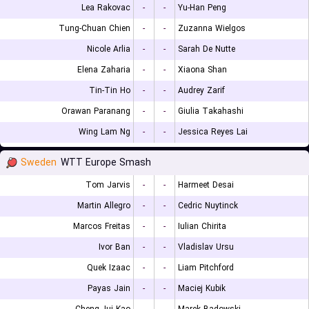
Lea Rakovac
-
-
Yu-Han Peng
Tung-Chuan Chien
-
-
Zuzanna Wielgos
Nicole Arlia
-
-
Sarah De Nutte
Elena Zaharia
-
-
Xiaona Shan
Tin-Tin Ho
-
-
Audrey Zarif
Orawan Paranang
-
-
Giulia Takahashi
Wing Lam Ng
-
-
Jessica Reyes Lai
Sweden
WTT Europe Smash
Tom Jarvis
-
-
Harmeet Desai
Martin Allegro
-
-
Cedric Nuytinck
Marcos Freitas
-
-
Iulian Chirita
Ivor Ban
-
-
Vladislav Ursu
Quek Izaac
-
-
Liam Pitchford
Payas Jain
-
-
Maciej Kubik