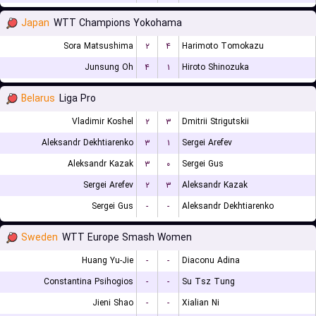
Japan
WTT Champions Yokohama
Sora Matsushima
۲
۴
Harimoto Tomokazu
Junsung Oh
۴
۱
Hiroto Shinozuka
Belarus
Liga Pro
Vladimir Koshel
۲
۳
Dmitrii Strigutskii
Aleksandr Dekhtiarenko
۳
۱
Sergei Arefev
Aleksandr Kazak
۳
۰
Sergei Gus
Sergei Arefev
۲
۳
Aleksandr Kazak
Sergei Gus
-
-
Aleksandr Dekhtiarenko
Sweden
WTT Europe Smash Women
Huang Yu-Jie
-
-
Diaconu Adina
Constantina Psihogios
-
-
Su Tsz Tung
Jieni Shao
-
-
Xialian Ni