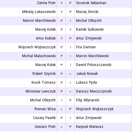
Zemla Piotr
۲
۳
Szostok Sebastian
Mikolaj Lukaszewski
۲
۳
Maciej Sinicki
Marcin Marchlewski
۳
۱
Michal Olbrycht
Maciej Kolek
۳
۲
Bartek Sulkowski
Artur Kubiak
۲
۳
Artur Zmijewski
Wojciech Wojtaszczyk
۳
۱
Fira Damian
Michal Malachowski
۳
۱
Marcin Marchlewski
Maciej Kolek
۳
۱
Dawid Poloszczanski
Robert Szymik
۳
۰
Jakub Nowak
Kocik Tomasz
۳
۰
Lukasz Pyda
Miroslaw Lewczuk
۳
۰
Dariusz Maszczynski
Michal Olbrycht
۱
۳
Filip Mlynarski
Roman Wiza
۰
۳
Wojciech Wojtaszczyk
Cezary Pawlik
۳
۱
Artur Zmijewski
Gesiarz Piotr
۰
۳
Karpiuk Mateusz