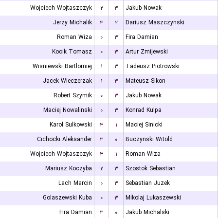
Wojciech Wojtaszczyk
۲
۳
Jakub Nowak
Jerzy Michalik
۳
۲
Dariusz Maszczynski
Roman Wiza
۰
۳
Fira Damian
Kocik Tomasz
۰
۳
Artur Zmijewski
Wisniewski Bartlomiej
۱
۳
Tadeusz Piotrowski
Jacek Wieczerzak
۱
۳
Mateusz Sikon
Robert Szymik
۰
۳
Jakub Nowak
Maciej Nowalinski
۰
۳
Konrad Kulpa
Karol Sulkowski
۳
۱
Maciej Sinicki
Cichocki Aleksander
۳
۰
Buczynski Witold
Wojciech Wojtaszczyk
۳
۱
Roman Wiza
Mariusz Koczyba
۲
۳
Szostok Sebastian
Lach Marcin
۰
۳
Sebastian Juzek
Golaszewski Kuba
۰
۳
Mikolaj Lukaszewski
Fira Damian
۳
۰
Jakub Michalski