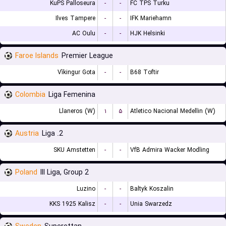
KuPS Palloseura
-
-
FC TPS Turku
Ilves Tampere
-
-
IFK Mariehamn
AC Oulu
-
-
HJK Helsinki
Faroe Islands
Premier League
Víkingur Gota
-
-
B68 Toftir
Colombia
Liga Femenina
Llaneros (W)
۱
۵
Atletico Nacional Medellin (W)
Austria
2. Liga
SKU Amstetten
-
-
VfB Admira Wacker Modling
Poland
III Liga, Group 2
Luzino
-
-
Baltyk Koszalin
KKS 1925 Kalisz
-
-
Unia Swarzedz