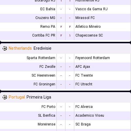
Botafogo RJ
۱
۱
Fluminense RJ
EC Bahia
-
-
Vasco da Gama RJ
Cruzeiro MG
-
-
Mirassol FC
Remo PA
۲
۲
Atletico Mineiro
Coritiba FC PR
۲
۱
Chapecoense SC
Netherlands
Eredivisie
Sparta Rotterdam
-
-
Feyenoord Rotterdam
FC Zwolle
-
-
AFC Ajax
SC Heerenveen
-
-
FC Twente
FC Groningen
-
-
FC Utrecht
Portugal
Primeira Liga
FC Porto
-
-
FC Alverca
SL Benfica
-
-
Academico Viseu
Moreirense
-
-
SC Braga