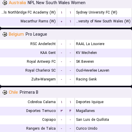
Australia
NPL New South Wales Women
Bulls Northbridge FC Academy (W)
۱
۱
Sydney University FC (W)
Macarthur Rams (W)
۰
۱
University of New South Wales (W)
Belgium
Pro League
RSC Anderlecht
-
-
RAAL La Louviere
KAA Gent
-
-
KV Mechelen
Royal Antwerp FC
-
-
SK Beveren
Royal Charleroi SC
-
-
Oud-Heverlee Leuven
Zulte-Waregem
-
-
Racing Genk
Chile
Primera B
Cobreloa Calama
۱
۱
Deportes Iquique
Deportes Temuco
۳
۴
Magallanes
Copiapo
-
-
San Luis de Quillota
Rangers de Talca
-
-
Curico Unido