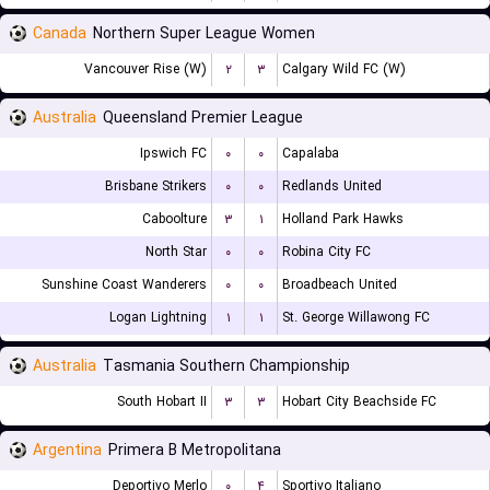
Canada
Northern Super League Women
Vancouver Rise (W)
۲
۳
Calgary Wild FC (W)
Australia
Queensland Premier League
Ipswich FC
۰
۰
Capalaba
Brisbane Strikers
۰
۰
Redlands United
Caboolture
۳
۱
Holland Park Hawks
North Star
۰
۰
Robina City FC
Sunshine Coast Wanderers
۰
۰
Broadbeach United
Logan Lightning
۱
۱
St. George Willawong FC
Australia
Tasmania Southern Championship
South Hobart II
۳
۳
Hobart City Beachside FC
Argentina
Primera B Metropolitana
Deportivo Merlo
۰
۴
Sportivo Italiano