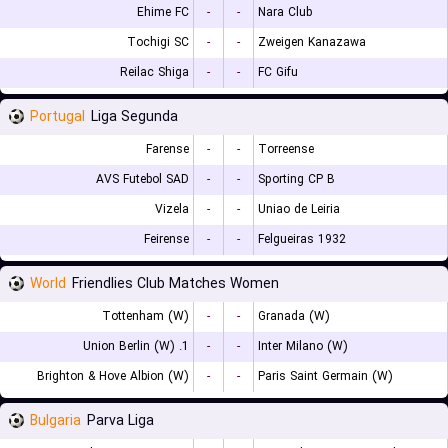
Ehime FC
-
-
Nara Club
Tochigi SC
-
-
Zweigen Kanazawa
Reilac Shiga
-
-
FC Gifu
Portugal
Liga Segunda
Farense
-
-
Torreense
AVS Futebol SAD
-
-
Sporting CP B
Vizela
-
-
Uniao de Leiria
Feirense
-
-
Felgueiras 1932
World
Friendlies Club Matches Women
Tottenham (W)
-
-
Granada (W)
1. Union Berlin (W)
-
-
Inter Milano (W)
Brighton & Hove Albion (W)
-
-
Paris Saint Germain (W)
Bulgaria
Parva Liga