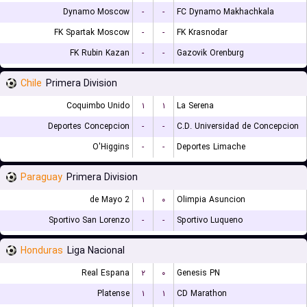
Dynamo Moscow
-
-
FC Dynamo Makhachkala
FK Spartak Moscow
-
-
FK Krasnodar
FK Rubin Kazan
-
-
Gazovik Orenburg
Chile
Primera Division
Coquimbo Unido
۱
۱
La Serena
Deportes Concepcion
-
-
C.D. Universidad de Concepcion
O'Higgins
-
-
Deportes Limache
Paraguay
Primera Division
2 de Mayo
۱
۰
Olimpia Asuncion
Sportivo San Lorenzo
-
-
Sportivo Luqueno
Honduras
Liga Nacional
Real Espana
۲
۰
Genesis PN
Platense
۱
۱
CD Marathon