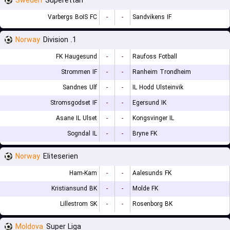
Sweden
Superettan
Varbergs BoIS FC
-
-
Sandvikens IF
Norway
1. Division
FK Haugesund
-
-
Raufoss Fotball
Strommen IF
-
-
Ranheim Trondheim
Sandnes Ulf
-
-
IL Hodd Ulsteinvik
Stromsgodset IF
-
-
Egersund IK
Asane IL Ulset
-
-
Kongsvinger IL
Sogndal IL
-
-
Bryne FK
Norway
Eliteserien
Ham-Kam
-
-
Aalesunds FK
Kristiansund BK
-
-
Molde FK
Lillestrom SK
-
-
Rosenborg BK
Moldova
Super Liga