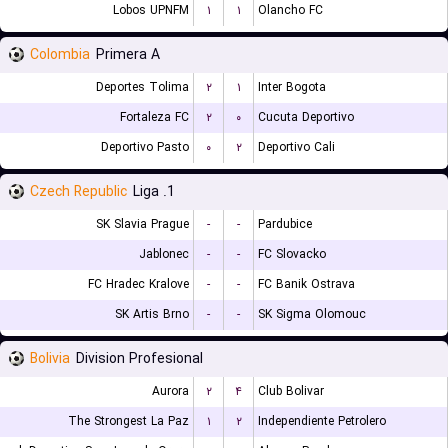
Lobos UPNFM
۱
۱
Olancho FC
Colombia
Primera A
Deportes Tolima
۲
۱
Inter Bogota
Fortaleza FC
۲
۰
Cucuta Deportivo
Deportivo Pasto
۰
۲
Deportivo Cali
Czech Republic
1. Liga
SK Slavia Prague
-
-
Pardubice
Jablonec
-
-
FC Slovacko
FC Hradec Kralove
-
-
FC Banik Ostrava
SK Artis Brno
-
-
SK Sigma Olomouc
Bolivia
Division Profesional
Aurora
۲
۴
Club Bolivar
The Strongest La Paz
۱
۲
Independiente Petrolero