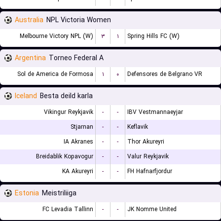
Australia
NPL Victoria Women
Melbourne Victory NPL (W)
۳
۱
Spring Hills FC (W)
Argentina
Torneo Federal A
Sol de America de Formosa
۱
۰
Defensores de Belgrano VR
Iceland
Besta deild karla
Vikingur Reykjavik
-
-
IBV Vestmannaeyjar
Stjarnan
-
-
Keflavik
IA Akranes
-
-
Thor Akureyri
Breidablik Kopavogur
-
-
Valur Reykjavik
KA Akureyri
-
-
FH Hafnarfjordur
Estonia
Meistriliiga
FC Levadia Tallinn
-
-
JK Nomme United