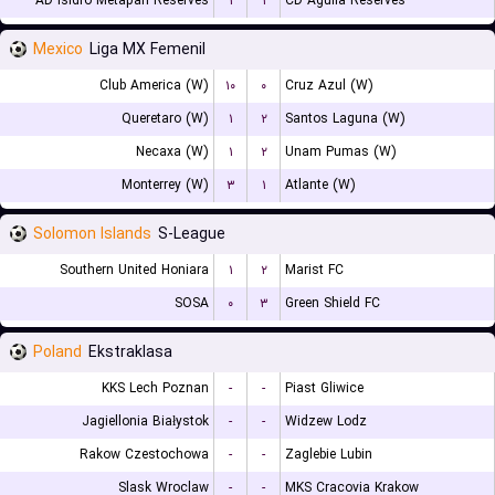
AD Isidro Metapan Reserves
۱
۱
CD Aguila Reserves
Mexico
Liga MX Femenil
Club America (W)
۱۰
۰
Cruz Azul (W)
Queretaro (W)
۱
۲
Santos Laguna (W)
Necaxa (W)
۱
۲
Unam Pumas (W)
Monterrey (W)
۳
۱
Atlante (W)
Solomon Islands
S-League
Southern United Honiara
۱
۲
Marist FC
SOSA
۰
۳
Green Shield FC
Poland
Ekstraklasa
KKS Lech Poznan
-
-
Piast Gliwice
Jagiellonia Białystok
-
-
Widzew Lodz
Rakow Czestochowa
-
-
Zaglebie Lubin
Slask Wroclaw
-
-
MKS Cracovia Krakow