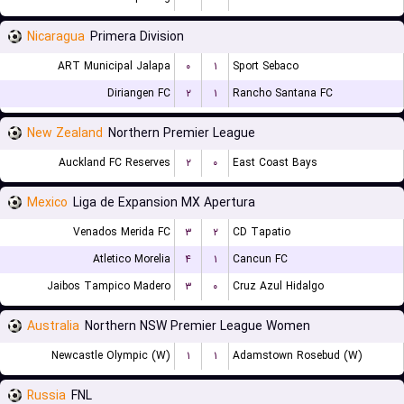
Nicaragua
Primera Division
ART Municipal Jalapa
۰
۱
Sport Sebaco
Diriangen FC
۲
۱
Rancho Santana FC
New Zealand
Northern Premier League
Auckland FC Reserves
۲
۰
East Coast Bays
Mexico
Liga de Expansion MX Apertura
Venados Merida FC
۳
۲
CD Tapatio
Atletico Morelia
۴
۱
Cancun FC
Jaibos Tampico Madero
۳
۰
Cruz Azul Hidalgo
Australia
Northern NSW Premier League Women
Newcastle Olympic (W)
۱
۱
Adamstown Rosebud (W)
Russia
FNL