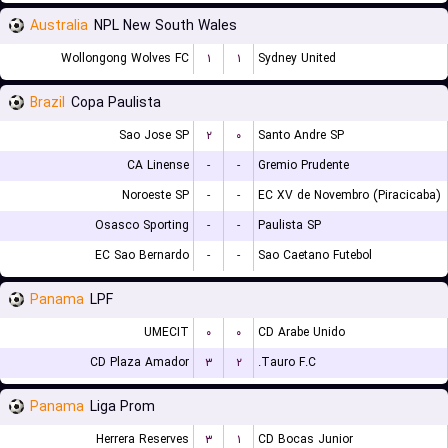
Australia
NPL New South Wales
Wollongong Wolves FC
۱
۱
Sydney United
Brazil
Copa Paulista
Sao Jose SP
۲
۰
Santo Andre SP
CA Linense
-
-
Gremio Prudente
Noroeste SP
-
-
EC XV de Novembro (Piracicaba)
Osasco Sporting
-
-
Paulista SP
EC Sao Bernardo
-
-
Sao Caetano Futebol
Panama
LPF
UMECIT
۰
۰
CD Arabe Unido
CD Plaza Amador
۳
۲
Tauro F.C.
Panama
Liga Prom
Herrera Reserves
۳
۱
CD Bocas Junior