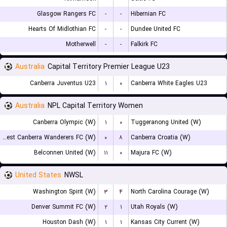
Glasgow Rangers FC
-
-
Hibernian FC
Hearts Of Midlothian FC
-
-
Dundee United FC
Motherwell
-
-
Falkirk FC
Australia
Capital Territory Premier League U23
Canberra Juventus U23
۱
۰
Canberra White Eagles U23
Australia
NPL Capital Territory Women
Canberra Olympic (W)
۱
۰
Tuggeranong United (W)
West Canberra Wanderers FC (W)
۰
۸
Canberra Croatia (W)
Belconnen United (W)
۱۱
۰
Majura FC (W)
United States
NWSL
Washington Spirit (W)
۳
۴
North Carolina Courage (W)
Denver Summit FC (W)
۲
۱
Utah Royals (W)
Houston Dash (W)
۱
۱
Kansas City Current (W)