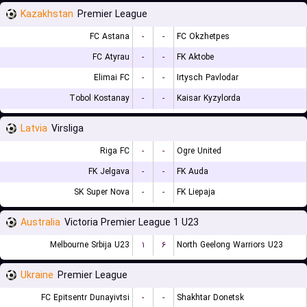
Kazakhstan
Premier League
FC Astana
-
-
FC Okzhetpes
FC Atyrau
-
-
FK Aktobe
Elimai FC
-
-
Irtysch Pavlodar
Tobol Kostanay
-
-
Kaisar Kyzylorda
Latvia
Virsliga
Riga FC
-
-
Ogre United
FK Jelgava
-
-
FK Auda
SK Super Nova
-
-
FK Liepaja
Australia
Victoria Premier League 1 U23
Melbourne Srbija U23
۱
۶
North Geelong Warriors U23
Ukraine
Premier League
FC Epitsentr Dunayivtsi
-
-
Shakhtar Donetsk