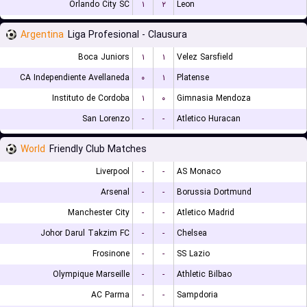
Orlando City SC
۱
۲
Leon
Argentina
Liga Profesional - Clausura
Boca Juniors
۱
۱
Velez Sarsfield
CA Independiente Avellaneda
۰
۱
Platense
Instituto de Cordoba
۱
۰
Gimnasia Mendoza
San Lorenzo
-
-
Atletico Huracan
World
Friendly Club Matches
Liverpool
-
-
AS Monaco
Arsenal
-
-
Borussia Dortmund
Manchester City
-
-
Atletico Madrid
Johor Darul Takzim FC
-
-
Chelsea
Frosinone
-
-
SS Lazio
Olympique Marseille
-
-
Athletic Bilbao
AC Parma
-
-
Sampdoria