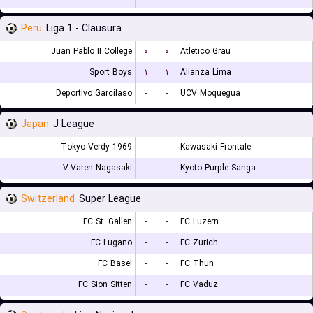
Peru
Liga 1 - Clausura
Juan Pablo II College
۰
۰
Atletico Grau
Sport Boys
۱
۱
Alianza Lima
Deportivo Garcilaso
-
-
UCV Moquegua
Japan
J League
Tokyo Verdy 1969
-
-
Kawasaki Frontale
V-Varen Nagasaki
-
-
Kyoto Purple Sanga
Switzerland
Super League
FC St. Gallen
-
-
FC Luzern
FC Lugano
-
-
FC Zurich
FC Basel
-
-
FC Thun
FC Sion Sitten
-
-
FC Vaduz