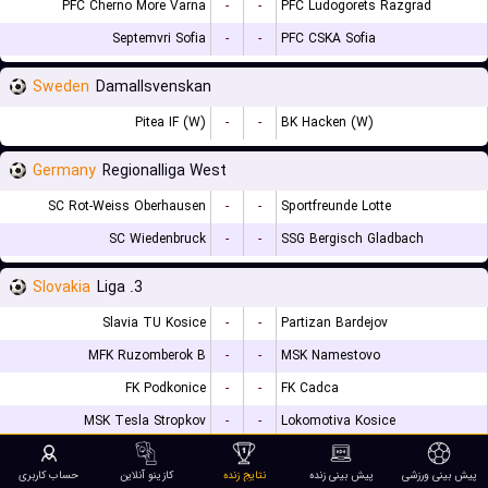
PFC Cherno More Varna
-
-
PFC Ludogorets Razgrad
Septemvri Sofia
-
-
PFC CSKA Sofia
Sweden
Damallsvenskan
Pitea IF (W)
-
-
BK Hacken (W)
Germany
Regionalliga West
SC Rot-Weiss Oberhausen
-
-
Sportfreunde Lotte
SC Wiedenbruck
-
-
SSG Bergisch Gladbach
Slovakia
3. Liga
Slavia TU Kosice
-
-
Partizan Bardejov
MFK Ruzomberok B
-
-
MSK Namestovo
FK Podkonice
-
-
FK Cadca
MSK Tesla Stropkov
-
-
Lokomotiva Kosice
Banik Kalinovo
-
-
MFK Dolny Kubin
پیش بینی ورزشی
پیش بینی زنده
نتایج زنده
کازینو آنلاین
حساب کاربری
TJ Kovo Belusa
-
-
FK Dac 1904 Dunajska Streda B