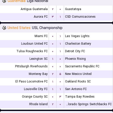
Guatemala
Liga Nacional
Antigua Guatemala
۲
۰
Guastatoya
Aurora FC
۳
۱
CSD Comunicaciones
United States
USL Championship
Miami FC
۰
۱
Las Vegas Lights
Loudoun United FC
۰
۱
Charleston Battery
Tulsa Roughnecks FC
۰
۱
Detroit City FC
Lexington SC
۱
۰
Phoenix Rising
Pittsburgh Riverhounds
۰
۰
Sacramento Republic FC
Monterey Bay
۲
۵
New Mexico United
El Paso Locomotive FC
۱
۰
Oakland Roots SC
Louisville City FC
۱
۱
San Antonio FC
Orange County SC
۰
۳
Tampa Bay Rowdies
Rhode Island
۲
۰
Colorado Springs Switchbacks FC