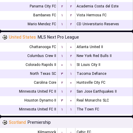
Panama City FC
۲
۲
Academia Costa del Este
Bambanes FC
۱
۲
Vista Hermosa FC
Mario Mendez FC
۱
۲
CD Universitario Reserves
United States
MLS Next Pro League
Chattanooga FC
۱
۰
Atlanta United II
Columbus Crew II
۱
۲
New York Red Bulls II
Colorado Rapids II
۰
۱
St Louis City II
North Texas SC
۳
۱
Tacoma Defiance
Carolina Core
۲
۰
Huntsville City FC
Minnesota United FC II
۱
۲
San Jose Earthquakes II
Houston Dynamo II
۳
۰
Real Monarchs SLC
Minnesota United FC II
۱
۱
The Town FC
Scotland
Premiership
Kilmarnock
-
-
Celtic FC