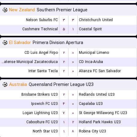
New Zealand
Southern Premier League
Nelson Suburbs FC
۳
۳
Christchurch United
Cashmere Technical
۵
۱
Coastal Spirit
El Salvador
Primera Division Apertura
CD Luis Angel Firpo
۲
۰
Municipal Limeno
CD Platense Municipal Zacatecoluca
۲
۰
CD Inca-Aruba
Inter Santa Tecla
۲
۰
Alianza FC San Salvador
Australia
Queensland Premier League U23
Brisbane Strikers U23
۲
۰
Redlands United U23
Ipswich FC U23
۴
۰
Capalaba U23
Logan Lightning U23
۷
۰
St George Willawong FC U23
Caboolture FC U23
۱
۲
Holland Park Hawks U23
North Star U23
۱
۸
Robina City U23