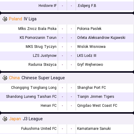
Hvidovre IF
-
-
Esbjerg F.B.
Poland
IV Liga
Mlks Znicz Biala Piska
-
-
Polonia Paslek
KS Pomorzanin Torun
-
-
Orleta Aleksandrow Kujawski
MKS Strug Tyczyn
-
-
Wislok Wisniowa
LZS Justynow
-
-
LKS Lodz III
Radunia Stezyca
-
-
Gryf Wejherowo
China
Chinese Super League
Chongqing Tongliang Long
-
-
Shanghai Port FC
Shandong Luneng Taishan FC
-
-
Tianjin Jinmen Tigers
Henan FC
-
-
Qingdao West Coast FC
Japan
J3 League
Fukushima United FC
-
-
Kamatamare Sanuki