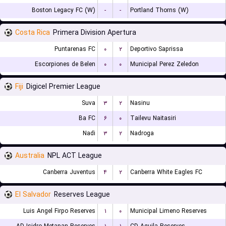
Boston Legacy FC (W)
-
-
Portland Thorns (W)
Costa Rica
Primera Division Apertura
Puntarenas FC
۰
۲
Deportivo Saprissa
Escorpiones de Belen
۰
۰
Municipal Perez Zeledon
Fiji
Digicel Premier League
Suva
۳
۲
Nasinu
Ba FC
۶
۰
Tailevu Naitasiri
Nadi
۳
۲
Nadroga
Australia
NPL ACT League
Canberra Juventus
۴
۲
Canberra White Eagles FC
El Salvador
Reserves League
Luis Angel Firpo Reserves
۱
۰
Municipal Limeno Reserves