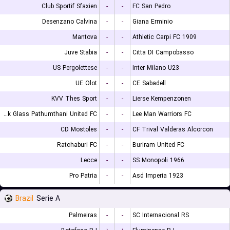
Club Sportif Sfaxien
-
-
FC San Pedro
Desenzano Calvina
-
-
Giana Erminio
Mantova
-
-
Athletic Carpi FC 1909
Juve Stabia
-
-
Citta DI Campobasso
US Pergolettese
-
-
Inter Milano U23
UE Olot
-
-
CE Sabadell
KVV Thes Sport
-
-
Lierse Kempenzonen
Bangkok Glass Pathumthani United FC
-
-
Lee Man Warriors FC
CD Mostoles
-
-
CF Trival Valderas Alcorcon
Ratchaburi FC
-
-
Buriram United FC
Lecce
-
-
SS Monopoli 1966
Pro Patria
-
-
Asd Imperia 1923
Brazil
Serie A
Palmeiras
-
-
SC Internacional RS