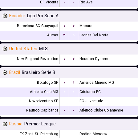
Gil Vicente
-
-
Rio Ave
Ecuador
Liga Pro Serie A
Barcelona SC Guayaquil
۱
۲
Macara
Aucas
۳
۰
Leones Del Norte
United States
MLS
New England Revolution
۰
۲
Houston Dynamo
Brazil
Brasileiro Serie B
Botafogo SP
۲
۱
America Mineiro MG
Athletic Club MG
-
-
Criciuma EC
Novorizontino SP
-
-
EC Juventude
Nautico Capibaribe
-
-
Atletico Clube Goianiense
Russia
Premier League
FK Zenit St. Petersburg
-
-
Rodina Moscow