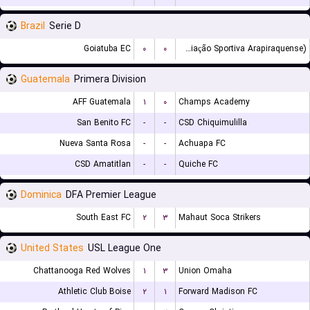
Brazil
Serie D
Goiatuba EC
۰
۰
ASA (Agremiação Sportiva Arapiraquense)
Guatemala
Primera Division
AFF Guatemala
۱
۰
Champs Academy
San Benito FC
-
-
CSD Chiquimulilla
Nueva Santa Rosa
-
-
Achuapa FC
CSD Amatitlan
-
-
Quiche FC
Dominica
DFA Premier League
South East FC
۲
۳
Mahaut Soca Strikers
United States
USL League One
Chattanooga Red Wolves
۱
۳
Union Omaha
Athletic Club Boise
۲
۱
Forward Madison FC