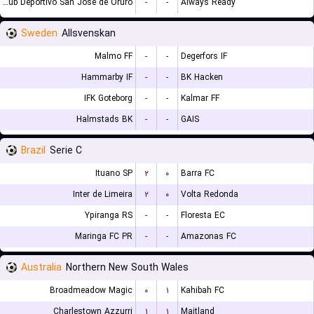
GV Club Deportivo San Jose de Oruro
-
-
Always Ready
Sweden
Allsvenskan
Malmo FF
-
-
Degerfors IF
Hammarby IF
-
-
BK Hacken
IFK Goteborg
-
-
Kalmar FF
Halmstads BK
-
-
GAIS
Brazil
Serie C
Ituano SP
۲
۰
Barra FC
Inter de Limeira
۲
۰
Volta Redonda
Ypiranga RS
-
-
Floresta EC
Maringa FC PR
-
-
Amazonas FC
Australia
Northern New South Wales
Broadmeadow Magic
۰
۱
Kahibah FC
Charlestown Azzurri
۱
۱
Maitland