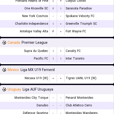
Portland Hearts of Pine
۰
۲
Corpus Christi
One Knoxville SC
۲
۱
Sarasota Paradise
New York Cosmos
-
-
Spokane Velocity FC
Charlotte Independence
۱
۰
Greenville Triumph SC
Antelope Valley Alta
۳
۰
Fort Wayne FC
Canada
Premier League
Supra du Quebec
۱
۱
Cavalry FC
Pacific FC
۱
۱
Inter Toronto
Mexico
Liga MX U19 Femenil
Necaxa U19 (W)
۰
۰
Tigres UANL U19 (W)
Uruguay
Liga AUF Uruguaya
Montevideo City Torque
-
-
Penarol Montevideo
Danubio
-
-
Club Atletico Cerro
Defensor Sporting
-
-
Montevideo Wanderers