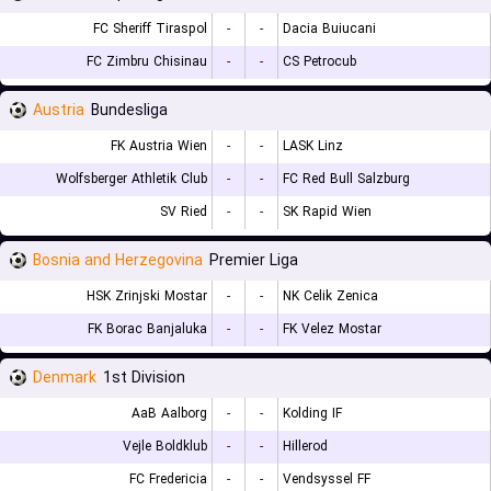
FC Sheriff Tiraspol
-
-
Dacia Buiucani
FC Zimbru Chisinau
-
-
CS Petrocub
Austria
Bundesliga
FK Austria Wien
-
-
LASK Linz
Wolfsberger Athletik Club
-
-
FC Red Bull Salzburg
SV Ried
-
-
SK Rapid Wien
Bosnia and Herzegovina
Premier Liga
HSK Zrinjski Mostar
-
-
NK Celik Zenica
FK Borac Banjaluka
-
-
FK Velez Mostar
Denmark
1st Division
AaB Aalborg
-
-
Kolding IF
Vejle Boldklub
-
-
Hillerod
FC Fredericia
-
-
Vendsyssel FF