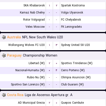
SKA Khabarovsk
۱
۲
Spartak Kostroma
Kamaz Nab Chelny
-
-
Volga Ulyanovsk
Rotor Volgograd
-
-
FC Chelyabinsk
Veles Moscow
-
-
FK Leningradets
Australia
NPL New South Wales U20
Wollongong Wolves FC U20
۱
۳
Sydney United 58 U20
Paraguay
Championship Women
Libertad (W)
۲
۰
Sportivo Trinidense (W)
Nacional-Humaita (W)
۰
۴
Cerro Porteno (W)
Rubio Nu (W)
-
-
Olimpia Asuncion (W)
Sportivo San Lorenzo (W)
-
-
Club Guarani (W)
Costa Rica
Liga de Ascenso Apertura gr. A
AD Municipal Grecia
۲
۰
Quepos Cambute