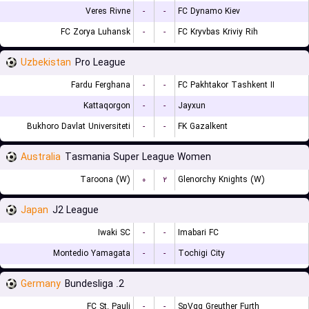
Veres Rivne
-
-
FC Dynamo Kiev
FC Zorya Luhansk
-
-
FC Kryvbas Kriviy Rih
Uzbekistan
Pro League
Fardu Ferghana
-
-
FC Pakhtakor Tashkent II
Kattaqorgon
-
-
Jayxun
Bukhoro Davlat Universiteti
-
-
FK Gazalkent
Australia
Tasmania Super League Women
Taroona (W)
۰
۲
Glenorchy Knights (W)
Japan
J2 League
Iwaki SC
-
-
Imabari FC
Montedio Yamagata
-
-
Tochigi City
Germany
2. Bundesliga
FC St. Pauli
-
-
SpVgg Greuther Furth