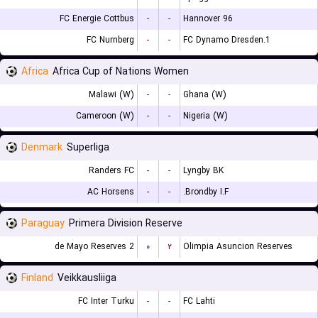
FC Energie Cottbus
-
-
Hannover 96
FC Nurnberg
-
-
1.FC Dynamo Dresden
Africa
Africa Cup of Nations Women
Malawi (W)
-
-
Ghana (W)
Cameroon (W)
-
-
Nigeria (W)
Denmark
Superliga
Randers FC
-
-
Lyngby BK
AC Horsens
-
-
Brondby I.F.
Paraguay
Primera Division Reserve
2 de Mayo Reserves
۰
۲
Olimpia Asuncion Reserves
Finland
Veikkausliiga
FC Inter Turku
-
-
FC Lahti