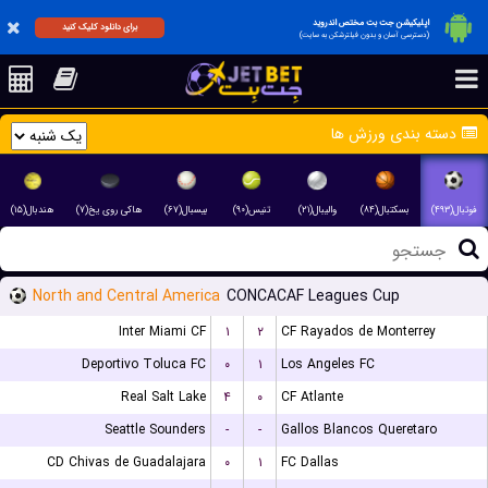
اپلیکیشن جت بت مختص اندروید
برای دانلود کلیک کنید
(دسترسی آسان و بدون فیلترشکن به سایت)
دسته بندی ورزش ها
فوتبال(۴۹۳)
بسکتبال(۸۴)
والیبال(۲۱)
تنیس(۹۰)
بیسبال(۶۷)
هاکی روی یخ(۷)
هندبال(۱۵)
North and Central America
CONCACAF Leagues Cup
Inter Miami CF
۱
۲
CF Rayados de Monterrey
Deportivo Toluca FC
۰
۱
Los Angeles FC
Real Salt Lake
۴
۰
CF Atlante
Seattle Sounders
-
-
Gallos Blancos Queretaro
CD Chivas de Guadalajara
۰
۱
FC Dallas